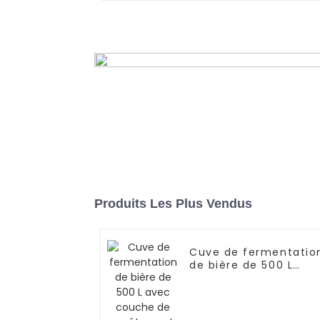
Cuve de fermentation de vin 
double paroi (20 000 à 30 000
En savoir plus
Produits Les Plus Vendus
Cuve de fermentatio
de bière de 500 L
avec couche de
revêtement Miller et
couche d'isolation en
PU