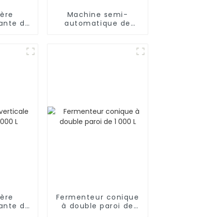
ière
Machine semi-
lante de
automatique de
L
remplissage et de
fermeture de
canettes de bière
ière
Fermenteur conique
lante de
à double paroi de
L
1 000 L