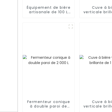
Équipement de bière
Cuve à b
artisanale de 100 L
verticale bril
nouvellement conçu
3 000 
Fermenteur conique
Cuve à b
à double paroi de
verticale bril
2 000 L
1 000 