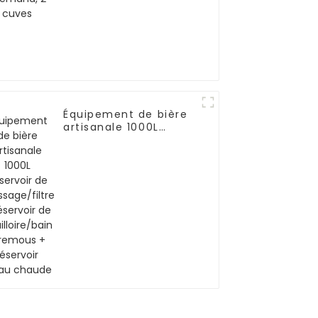
Équipement de bière
artisanale 1000L
Réservoir de
brassage/filtre +
réservoir de
bouilloire/bain à
remous + réservoir
d'eau chaude