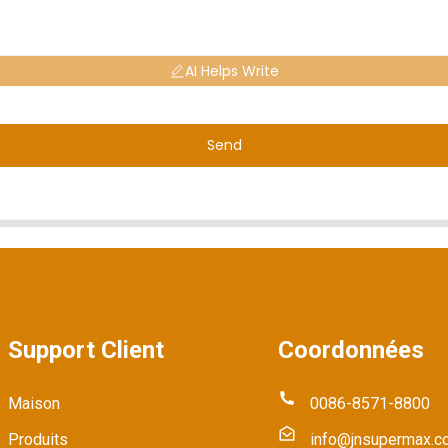
AI Helps Write
Send
Support Client
Coordonnées
Maison
0086-8571-8800
Produits
info@jnsupermax.c