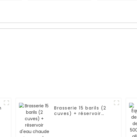
avec
 L)
n
Brasserie 15 barils (2
cuves) + réservoir
d'eau chaude + cuves
de fermentation +
cuve à bière claire