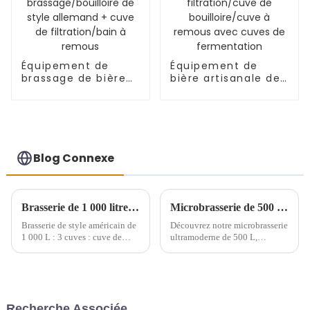
Équipement de
Équipement de
brassage de bière
bière artisanale de
artisanale de
1000 L composé
1 000 L, cuve de
d'une cuve de
brassage/bouilloire
brassage/cuve de
de style allemand +
filtration/cuve de
cuve de
bouilloire/cuve à
filtration/bain à
remous avec cuves
Blog Connexe
remous
de fermentation
Brasserie de 1 000 litres en Argentine
Microbrasserie de 500 L avec cuves de fermentation de bière
Brasserie de style américain de
Découvrez notre microbrasserie
1 000 L : 3 cuves : cuve de
ultramoderne de 500 L,
brassage de 1 000 L, cuve de
équipée de cuves de
filtration de 1 000 L, cuve/bain
fermentation, conçue pour
à remous de 1 000 L, 10 cuves
élever votre expérience
de fermentation de 1 000 L
brassicole à un niveau
supérieur. Conçu avec
Recherche Associée
précision et innovation, ce