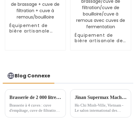
Équipement de
bière artisanale
Équipement de
1000L Cuve de
bière artisanale de
brassage + cuve de
1000 L composé
filtration + cuve à
d'une cuve de
remous/bouilloire
brassage/cuve de
filtration/cuve de
bouilloire/cuve à
remous avec cuves
Blog Connexe
de fermentation
Brasserie de 2 000 litres au Pérou
Jinan Supermax Machinery Company sera présente à une exposition internationale au Vietnam
Brasserie à 4 cuves : cuve
Ho Chi Minh-Ville, Vietnam -
d'empâtage, cuve de filtration,
Le salon international des
cuve de brassage et cuve à
technologies de transformation
remous, 15 cuves de
et d'emballage des aliments et
fermentation de 1 000 L, 5
des boissons accueillera un
cuves de fermentation de 2 000
participant de premier plan