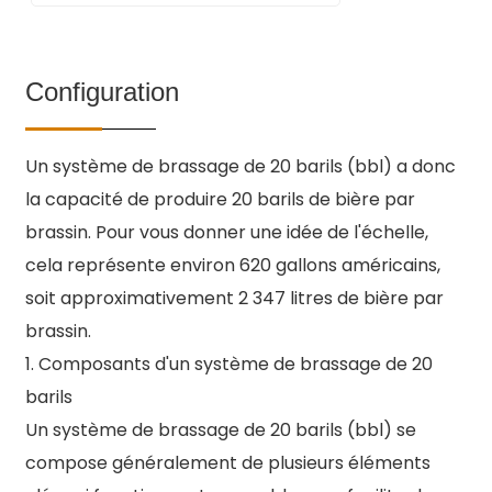
Sortie/Brassage
20 barils
Article
capacité
Volume en
Zone de
Diamètre
de
gallons
chauffage
du
Brasserie/Semaine
2~6
production
américains
réservoir
Configuration
Production/semaine
40~120 barils
SP-50
50 L/jour
14 gallons
0,15 m²
550 mm
Triphasé/380 (220, 415, 440…)
US
Alimentation
V/50 (60) Hz Monophasé/ 220
Un système de brassage de 20 barils (bbl) a donc
électrique
SP-
100 L/jour
26 gallons
0,25 m²
650 mm
(110, 240…) V/50 (60) Hz
la capacité de produire 20 barils de bière par
100
US
Source de
brassin. Pour vous donner une idée de l'échelle,
Électrique/Vapeur
chauffage
SP-
200 L/jour
53 gallons
0,25 m²
850 mm
cela représente environ 620 gallons américains,
200
US
Demande de zone
>45M2
soit approximativement 2 347 litres de bière par
SP-
300 L/jour
79 gallons
0,3 m²
950 mm
Maître brasseur
1
brassin.
300
US
1. Composants d'un système de brassage de 20
SP-
500 L/jour
132 gallons
0,5 m²
1160 mm
barils
500
US
Un système de brassage de 20 barils (bbl) se
SP-
600 L/jour
158 gallons
0,6 m²
1220 mm
600
US
compose généralement de plusieurs éléments