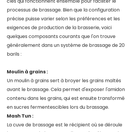
clés qui fonctionnent ensemble pour faciliter le
SP-
700 L/jour
185 gallons
0,7 m²
1250 mm
700
US
processus de brassage. Bien que la configuration
précise puisse varier selon les préférences et les
SP-
800 L/jour
212 gallons
0,8 m²
1260 mm
800
US
exigences de production de la brasserie, voici
SP-
1000 L/jour
264
1,0 m²
1360 mm
quelques composants courants que l'on trouve
1000
gallons US
généralement dans un système de brassage de 20
SP-
1500 L/jour
396
1,5 m²
1520 mm
barils :
1500
gallons US
SP-
2000
528 gallons
2,0 m²
1760 mm
Moulin à grains :
2000
L/jour
US
Un moulin à grains sert à broyer les grains maltés
SP-
2500 L/jour
660
2,5 m²
1800 mm
avant le brassage. Cela permet d'exposer l'amidon
2500
gallons US
contenu dans les grains, qui est ensuite transformé
SP-
3000
792
3,0 m²
1860 mm
en sucres fermentescibles lors du brassage.
3000
L/jour
gallons US
Mash Tun :
SP-
5000
1320
5,0 m²
2260
La cuve de brassage est le récipient où se déroule
5000
L/jour
gallons US
mm