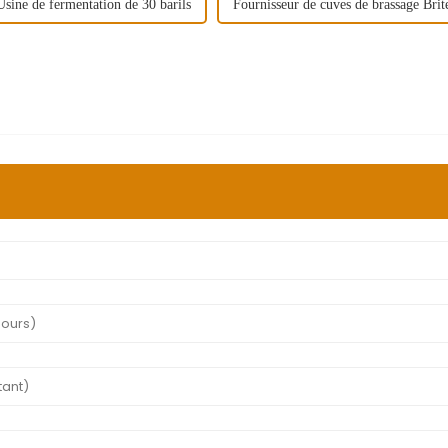
Usine de fermentation de 30 barils
Fournisseur de cuves de brassage Brit