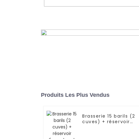
Équipement de bière artisana
domestique de 50 L pour débu
En savoir plus
Produits Les Plus Vendus
Brasserie 15 barils (2
cuves) + réservoir
d'eau chaude + cuve
de fermentation +
cuve à bière claire