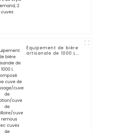
Équipement de bière
artisanale de 1000 L
composé d'une cuve
de brassage/cuve de
filtration/cuve de
bouilloire/cuve à
remous avec cuves
de fermentation