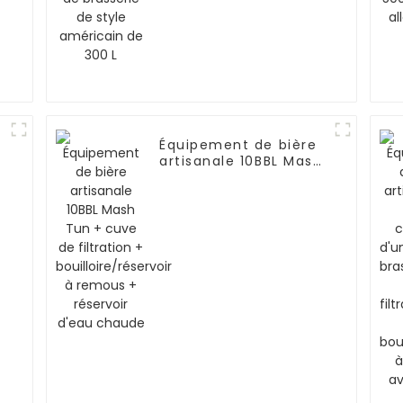
Équipement de bière
artisanale 10BBL Mash
Tun + cuve de
filtration +
e
bouilloire/réservoir à
e
remous + réservoir
d'eau chaude