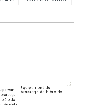
s
d'eau chaude 40BBL
pour brasserie
Équipement de
brassage de bière de
500 L de style
allemand, 2 cuves