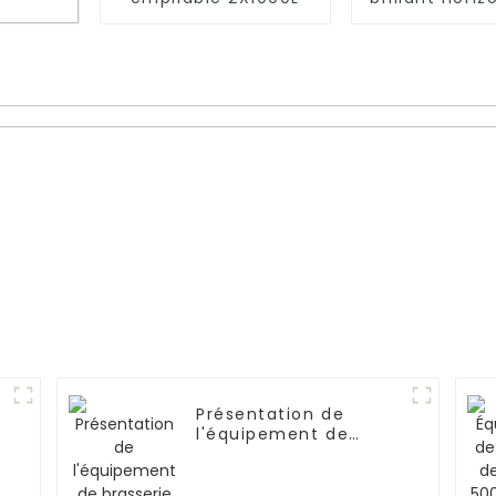
10 baril
le
tant
Présentation de
l'équipement de
s
brasserie de style
américain de 300 L