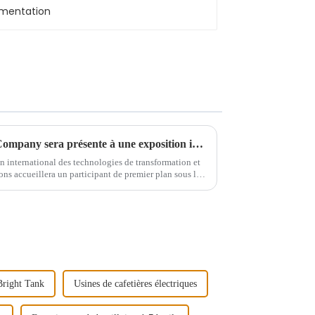
Jinan Supermax Machinery Company sera présente à une exposition internationale au Vietnam
n international des technologies de transformation et
ons accueillera un participant de premier plan sous la
o...
Bright Tank
Usines de cafetières électriques