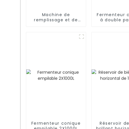
Machine de
Fermenteur 
remplissage et de
à double pa
bouchage de
2 000 
bouteilles semi-
automatique avec 4
têtes, 6 têtes, 8
têtes ou 10 têtes
Fermenteur conique
Réservoir de
empilable 2X1000L
brillant horiz