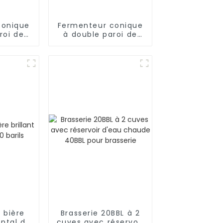
conique
Fermenteur conique
roi de
à double paroi de
L
1 000 L
 bière
Brasserie 20BBL à 2
ontal de
cuves avec réservoir