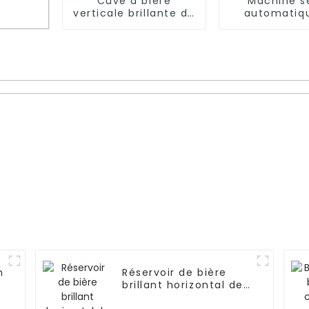
Cuve à bière
Machine s
verticale brillante de
automatiq
3 000 L
remplissage
fermetur
canettes de
de
ment
re et
n
Réservoir de bière
brillant horizontal de
10 barils