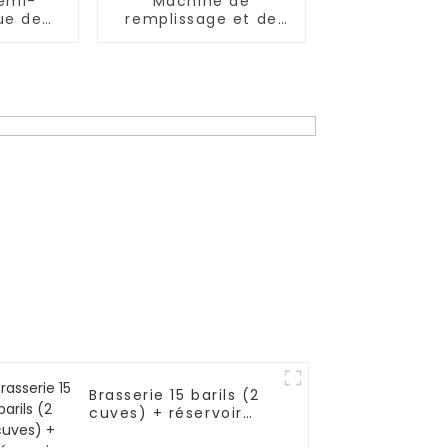
emi-
Machine de
ue de
remplissage et de
 et de
bouchage de
e de
bouteilles semi-
 bière
automatique avec 4
têtes, 6 têtes, 8
têtes ou 10 têtes
Brasserie 15 barils (2
cuves) + réservoir
d'eau chaude + cuves