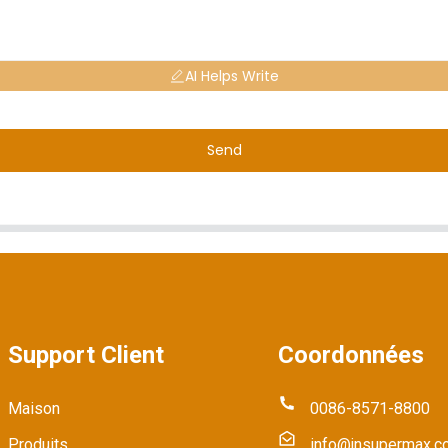
AI Helps Write
Send
Support Client
Coordonnées
Maison
0086-8571-8800
Produits
info@jnsupermax.c