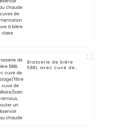
de fermentation +
cuve à bière claire
Brasserie de bière
5BBL avec cuve de
brassage/filtre et
cuve de
bouilloire/bain à
remous, ajouter un
réservoir d'eau
chaude