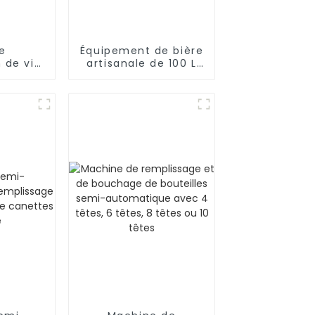
e
Équipement de bière
 de vin
artisanale de 100 L
lottant
nouvellement conçu
menteur
in avec
ottant