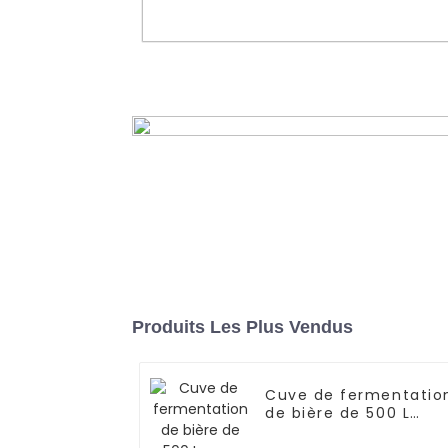
Machine de remplissage et 
scellage de canettes entière
automatique à 12 têtes pour biè
boissons gazeuses
En savoir plus
Produits Les Plus Vendus
Cuve de fermentatio
de bière de 500 L
avec couche de