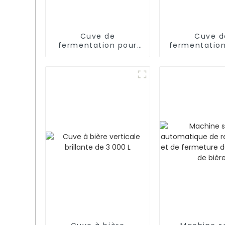
Cuve de
Cuve d
fermentation pour
fermentation
vin rouge avec
à couvercle f
chemise (1 000 à
durable Fer
1 000 L)
flottant de v
couvercle fl