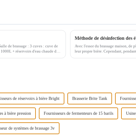
Méthode de désinfection des 
Salle de brassage : 3 cuves : cuve de
Avec l'essor du brassage maison, de p
e 1000L + réservoirs d'eau chaude de
leur propre bière. Cependant, pendant 
désinfecter le matériel afin de garant
isseurs de réservoirs à bière Bright
Brasserie Brite Tank
Fournisse
s à bière pression
Fournisseurs de fermenteurs de 15 barils
Usines
seur de systèmes de brassage 3v