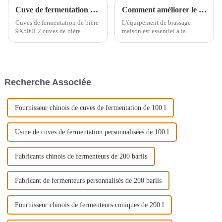
Cuve de fermentation de 500 L au Royaume-Uni
Comment améliorer le goût de la bière grâce à l'équipement de brassage
Cuves de fermentation de bière
L'équipement de brassage
9X500L2 cuves de bière
maison est essentiel à la
brillante 500L3 cuves dans un
production d'une bière de
piédestaltotal 4 groupes.
qualité. Pour obtenir une bière
de haute qualité lors du
brassage, il est essentiel de
prêter attention aux détails de
Recherche Associée
fonctionnement de
l'équipement.
Fournisseur chinois de cuves de fermentation de 100 l
Usine de cuves de fermentation personnalisées de 100 l
Fabricants chinois de fermenteurs de 200 barils
Fabricant de fermenteurs personnalisés de 200 barils
Fournisseur chinois de fermenteurs coniques de 200 l