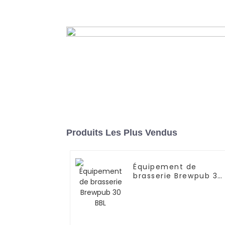
Cuve de fermentation de vin 
double paroi (20 000 à 30 000
En savoir plus
Produits Les Plus Vendus
Équipement de
brasserie Brewpub 30
BBL