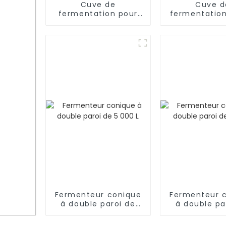
Cuve de
Cuve d
fermentation pour
fermentation
vin rouge avec
à couvercle f
chemise (1 000 à
durable Fer
1 000 L)
flottant de v
couvercle fl
Fermenteur conique
Fermenteur 
à double paroi de
à double pa
5 000 L
1 000 