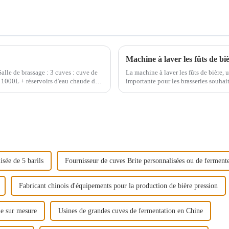
Machine à laver les fûts de biè
Salle de brassage : 3 cuves : cuve de
La machine à laver les fûts de bière, 
e 1000L + réservoirs d'eau chaude de
importante pour les brasseries souhait
Cette machine innovante combine…
sée de 5 barils
Fournisseur de cuves Brite personnalisées ou de ferment
Fabricant chinois d'équipements pour la production de bière pression
le sur mesure
Usines de grandes cuves de fermentation en Chine