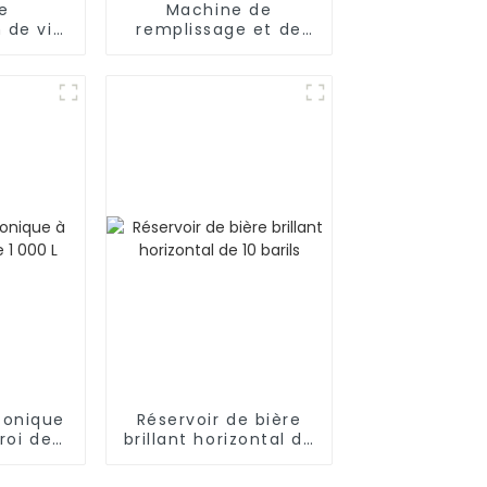
e
Machine de
 de vin
remplissage et de
lottant
bouchage de
menteur
bouteilles semi-
in avec
automatique avec 4
ottant
têtes, 6 têtes, 8
têtes ou 10 têtes
conique
Réservoir de bière
roi de
brillant horizontal de
L
10 barils