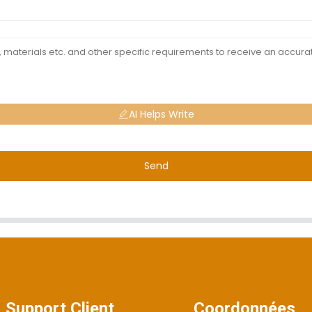
AI Helps Write
Send
Support Client
Coordonnées