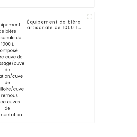
Équipement de bière
artisanale de 1000 L
composé d'une cuve
de brassage/cuve de
filtration/cuve de
bouilloire/cuve à
remous avec cuves
de fermentation