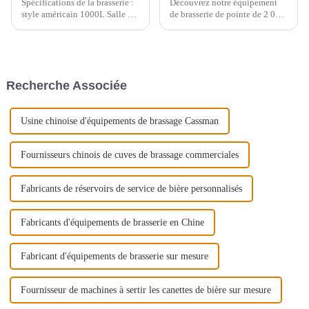
Spécifications de la brasserie :
Découvrez notre équipement
style américain 1000L Salle de
de brasserie de pointe de 2 000
brassage : 3 cuves : cuve de
L, conçu pour répondre aux
brassage/filtre de 1000L +
besoins des brasseries
bouilloire/bain à remous de
artisanales et des
1000L + réservoirs d'eau
microbrasseries. Ce système de
chaude de 2000L
brassage complet comprend
Recherche Associée
une cuve de brassage/filtration
de 1 000 L, un système de
filtration de 1 000 L et un
système de filtration de 1 000
Usine chinoise d'équipements de brassage Cassman
L.
Fournisseurs chinois de cuves de brassage commerciales
Fabricants de réservoirs de service de bière personnalisés
Fabricants d'équipements de brasserie en Chine
Fabricant d'équipements de brasserie sur mesure
Fournisseur de machines à sertir les canettes de bière sur mesure