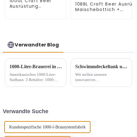
1000L Craft Beer
10BBL Craft Beer Ausrüs
Ausrüstung
Maischebottich +
Maischebottich +
Läutertank +
Läutertank +
Wasserkocher/Whirlpoo
Kessel/Whirlpooltank
+ Warmwassertank
Verwandter Blog
1000-Liter-Brauerei in Argentinien
Schwimmdeckeltank und Weingärtank für Wein
Amerikanisches 1000-Liter-
Wir stellen unseren
Sudhaus: 3 Behälter: 1000-
innovativen
Liter-Maischebottich + 1000-
Schwimmdeckeltank und
Liter-Läutertank + 1000-Liter-
Weingärtank vor, der den
Kessel/Whirlpool, 10 x 1000-
Weinherstellungsprozess
Liter-Gärtanks
revolutionieren soll. Unsere
Tanks werden sorgfältig
Verwandte Suche
gefertigt, um Winzern die
perfekte...
Kundenspezifische 1000-l-Brausystemfabrik