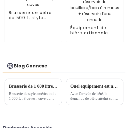
Brasserie de bière
de 500 L, style
américain, 3 cuves
Équipement de
bière artisanale
1000L Réservoir de
brassage/filtre +
réservoir de
bouilloire/bain à
remous + réservoir
d'eau chaude
Blog Connexe
Brasserie de 1 000 litres en Argentine
Quel équipement est nécessaire pour fabriquer de la bière artisanale ?
Brasserie de style américain de
Avec l'arrivée de l'été, la
1 000 L : 3 cuves : cuve de
demande de bière atteint son
brassage de 1 000 L, cuve de
pic. Après une journée de
filtration de 1 000 L, cuve/bain
travail, les gens se retrouvent
à remous de 1 000 L, 10 cuves
pour manger et boire un verre.
de fermentation de 1 000 L
Ils sont ravis. Pour l'été, la bière
est…
Recherche Associée