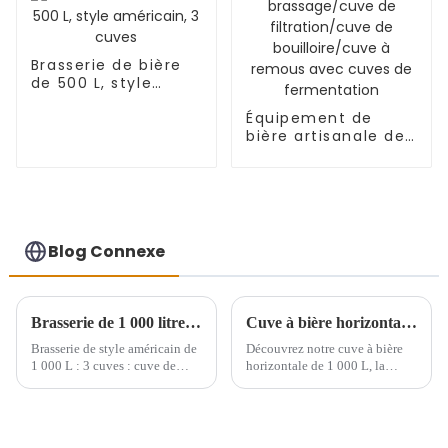
Brasserie de bière
de 500 L, style
américain, 3 cuves
Équipement de
bière artisanale de
1000 L composé
d'une cuve de
brassage/cuve de
filtration/cuve de
bouilloire/cuve à
remous avec cuves
Blog Connexe
de fermentation
Brasserie de 1 000 litres en Argentine
Cuve à bière horizontale brillante de 1 000 L
Brasserie de style américain de
Découvrez notre cuve à bière
1 000 L : 3 cuves : cuve de
horizontale de 1 000 L, la
brassage de 1 000 L, cuve de
solution idéale pour les
filtration de 1 000 L, cuve/bain
brasseries souhaitant stocker et
à remous de 1 000 L, 10 cuves
servir leurs délicieuses bières
de fermentation de 1 000 L
avec précision et efficacité.