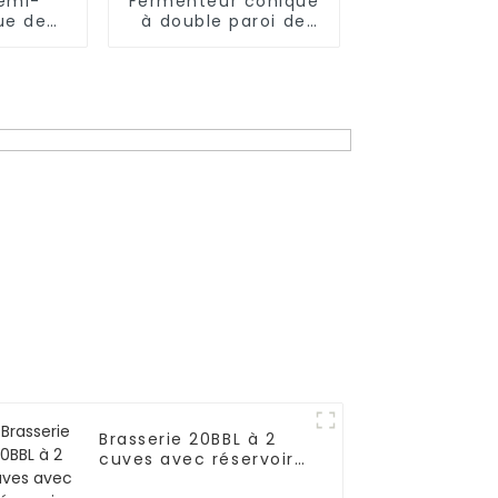
emi-
Fermenteur conique
ue de
à double paroi de
 et de
1 000 L
e de
 bière
Brasserie 20BBL à 2
cuves avec réservoir
d'eau chaude 40BBL