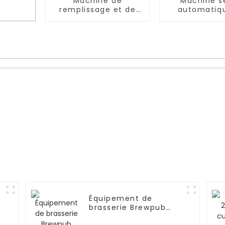
Machine de
Machine s
remplissage et de
automatiq
lavage de fûts de
remplissage
bière
fermetur
Fonctionnement
canettes de
de
semi-automatique
ment
re et
Équipement de
brasserie Brewpub
2500L