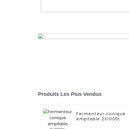
Machine de remplissage et 
scellage de canettes entière
automatique à 12 têtes pour biè
boissons gazeuses
En savoir plus
Produits Les Plus Vendus
Fermenteur conique
empilable 2X1000L