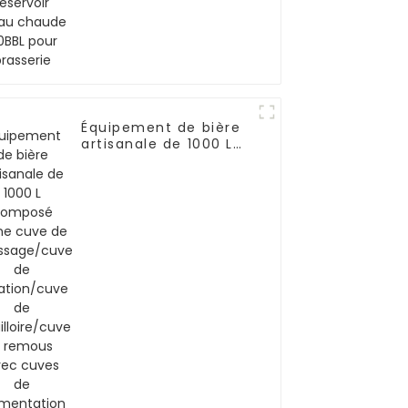
pour brasserie
Équipement de bière
artisanale de 1000 L
composé d'une cuve
de brassage/cuve de
filtration/cuve de
bouilloire/cuve à
remous avec cuves
de fermentation