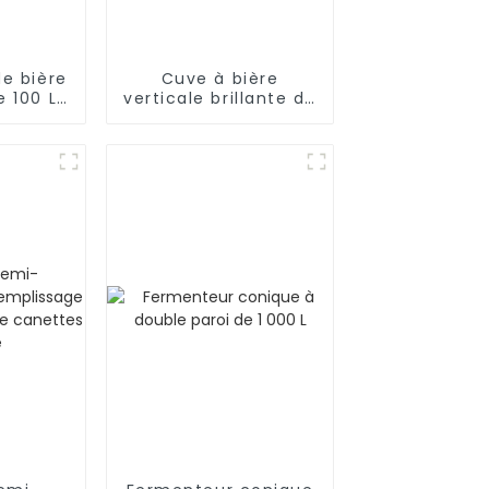
e bière
Cuve à bière
e 100 L
verticale brillante de
t conçu
3 000 L