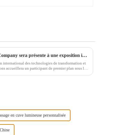
Jinan Supermax Machinery Company sera présente à une exposition internationale au Vietnam
n international des technologies de transformation et
ons accueillera un participant de premier plan sous la
o...
ssage en cuve lumineuse personnalisée
 Chine