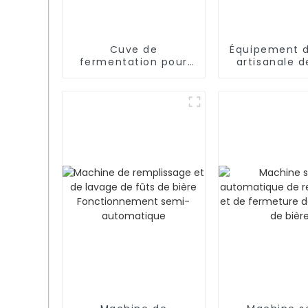
Cuve de
Équipement d
fermentation pour
artisanale d
vin rouge avec
nouvellemen
chemise (1 000 à
1 000 L)