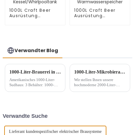
1000L Craft Beer
1000L Craft Beer
Ausrüstung
Ausrüstung
Maischebottich +
Maische-/Läutertank
Läutertank +
+
Kessel/Whirlpooltank
Kessel/Whirlpooltank
+
Warmwasserspeicher
Verwandter Blog
1000-Liter-Brauerei in Argentinien
1000-Liter-Mikrobierausrüstung
Amerikanisches 1000-Liter-
Wir stellen Ihnen unsere
Sudhaus: 3 Behälter: 1000-
hochmoderne 2000-Liter-
Liter-Maischebottich + 1000-
Brauereianlage vor, die speziell
Liter-Läutertank + 1000-Liter-
auf die Bedürfnisse von
Kessel/Whirlpool, 10 x 1000-
Handwerksbrauereien und
Liter-Gärtanks
Mikrobrauereien zugeschnitten
ist. Dieses umfassende
Verwandte Suche
Brausystem umfasst einen
1000-Liter-
Maische-/Läutertank, einen 1...
Lieferant kundenspezifischer elektrischer Brausysteme