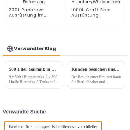
300L Pubbrew-
1000L Craft Beer
Ausrüstung im
Ausrüstung
amerikanischen Stil
Deutscher Stil
Einführung
Maische-/Kesseltank
+
Läuter-/Whirlpooltank
Verwandter Blog
500-Liter-Gärtank in Großbritannien
Kunden besuchen unsere Brauerei
9 x 500 l Biergärtanks, 2 x 500
Der Besuch einer Brauerei kann
l helle Biertanks, 3 Tanks auf
für Bierliebhaber und
einem Sockel, insgesamt 4
Neugierige gleichermaßen ein
Gruppen.
spannendes und lehrreiches
Erlebnis sein. In unserer
Brauerei laden wir unsere
Kunden herzlich ein, die
Verwandte Suche
Herstellung von Bier
mitzuerleben.
Fabriken für kundenspezifische Bierdosenverschließer