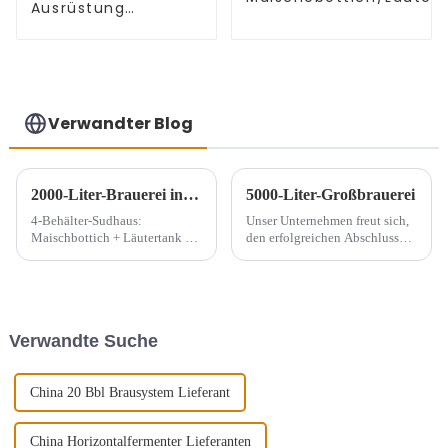
Ausrüstung
mit Gärtanks
Maische-/Läutertank
+
Kessel/Whirlpooltank
+
Warmwasserspeicher
Verwandter Blog
2000-Liter-Brauerei in Peru
5000-Liter-Großbrauerei
4-Behälter-Sudhaus:
Unser Unternehmen freut sich,
Maischbottich + Läutertank +
den erfolgreichen Abschluss
Kesseltank + Whirlpooltank 15
der Installation unserer
x 1000 l Gärtanks 5 x 2000 l
hochmodernen 5000-Liter-
Gärtanks
Großbrauerei bekannt zu
geben. Dies stellt einen
bedeutenden Meilenstein dar,
Verwandte Suche
da wir in die Testphase
eintreten ...
China 20 Bbl Brausystem Lieferant
China Horizontalfermenter Lieferanten