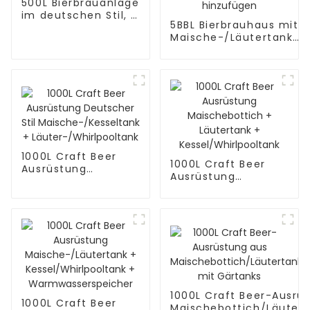
500L Bierbrauanlage
im deutschen Stil, 2
5BBL Bierbrauhaus mit
Gefäße
Maische-/Läutertank
und
Kessel-/Whirlpooltank,
Warmwassertank
hinzufügen
1000L Craft Beer
1000L Craft Beer
Ausrüstung
Ausrüstung
Deutscher Stil
Maischebottich +
Maische-/Kesseltank
Läutertank +
+
Kessel/Whirlpooltank
Läuter-/Whirlpooltank
1000L Craft Beer-Ausrü
1000L Craft Beer
Maischebottich/Läutert