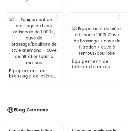
américain, 3 cuves
de 500 L de style
allemand, 2 cuves
Équipement de
bière artisanale
Équipement de
1000L Cuve de
brassage de bière
brassage + cuve de
artisanale de
filtration + cuve à
1 000 L, cuve de
remous/bouilloire
brassage/bouilloire
de style allemand +
cuve de
filtration/bain à
Blog Connexe
remous
Cuve de fermentation de 500 L au Royaume-Uni
Comment améliorer le goût de la bière grâce à l'équipement de brassage