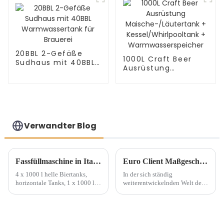
20BBL 2-Gefäße
1000L Craft Beer
Sudhaus mit 40BBL
Ausrüstung
Warmwassertank
Maische-/Läutertank
für Brauerei
+
Kessel/Whirlpooltank
+
Warmwasserspeicher
Verwandter Blog
Fassfüllmaschine in Italien
Euro Client Maßgeschneiderte 1000L Brauereiausrüstung aus unserer Fabrik
4 x 1000 l helle Biertanks,
In der sich ständig
horizontale Tanks, 1 x 1000 l
weiterentwickelnden Welt des
Warmwassertank
Craft Beer steigt die Nachfrage
nach hochwertiger
Brauereiausrüstung.
Brauereien, egal ob große oder