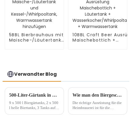
5BBL Bierbrauhaus mit
10BBL Craft Beer Ausrüs
Maische-/Läutertank
Maischebottich +
und
Läutertank +
Kessel-/Whirlpooltank,
Wasserkocher/Whirlpoo
Warmwassertank
+ Warmwassertank
hinzufügen
Verwandter Blog
500-Liter-Gärtank in Großbritannien
Wie man den Biergeschmack durch Bierzubehör verbessert
9 x 500 l Biergärtanks, 2 x 500
Die richtige Ausrüstung für die
l helle Biertanks, 3 Tanks auf
Heimbrauerei ist für die
einem Sockel, insgesamt 4
Herstellung von Qualitätsbier
Gruppen.
unerlässlich. Um beim Brauen
hochwertiges Bier zu erhalten,
müssen Sie auf die