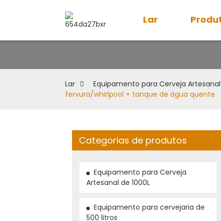
Lar
Produ
Lar
Equipamento para Cerveja Artesanal
fervura/whirlpool + tanque de água quente
Categorias de produtos
ing...
ing...
Loading...
Loading...
Equipamento para Cerveja
Artesanal de 1000L
Equipamento para cervejaria de
500 litros