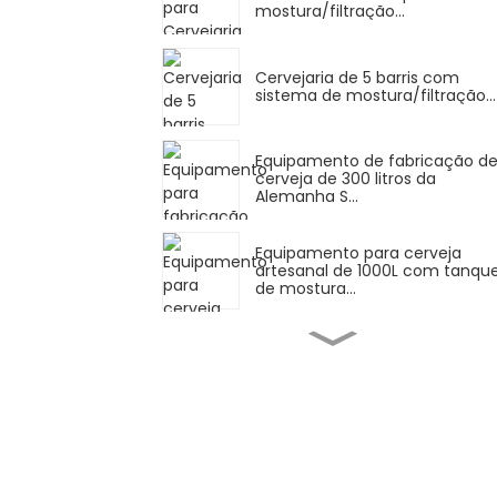
mostura/filtração...
Cervejaria de 5 barris com
sistema de mostura/filtração...
Equipamento de fabricação d
cerveja de 300 litros da
Alemanha S...
Equipamento para cerveja
artesanal de 1000L com tanqu
de mostura...
Cervejaria de 2 tanques com
capacidade para 20 barris e 4
barris de H...
Equipamento para cervejaria
Brewpub de 2500L