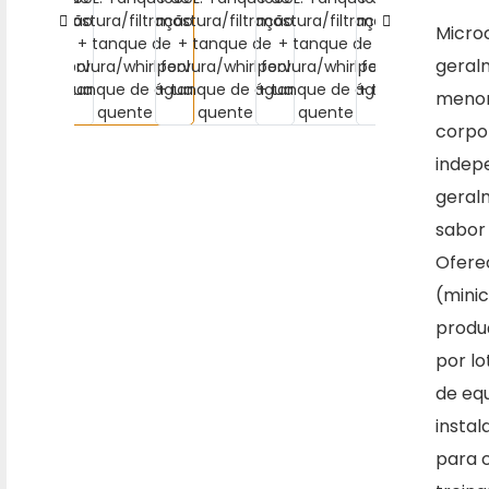
Microc
geralm
menor
corpo
indepe
geral
sabor 
Ofere
(mini
produç
por lo
de eq
instal
para 