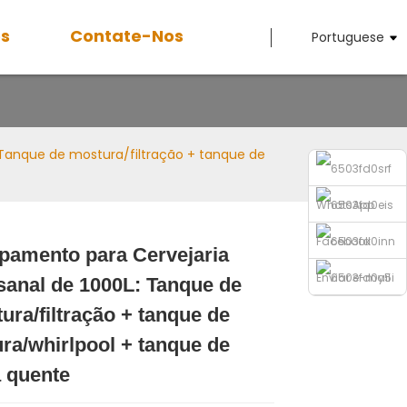
ós
Contate-Nos
Portuguese
 Tanque de mostura/filtração + tanque de
WhatsApp
Facebook
pamento para Cervejaria
Enviar e-mail
sanal de 1000L: Tanque de
Loading...
Loading...
Loading...
Loading...
ura/filtração + tanque de
Telefone
ura/whirlpool + tanque de
 quente