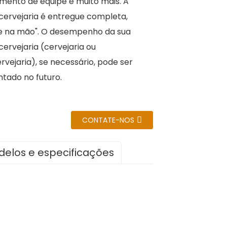
amento de equipe e muito mais. A
cervejaria é entregue completa,
e na mão". O desempenho da sua
ervejaria (cervejaria ou
rvejaria), se necessário, pode ser
tado no futuro.
CONTATE-NOS
elos e especificações
rea de
Diâmetro do
Altura
aquecimento
tanque
,15㎡
550 mm
1500
mm
0…) V/50 (60) Hz Monofásico/220(110,