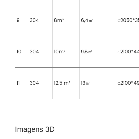
9
304
8m³
6,4㎡
φ2050*3
10
304
10m³
9,8㎡
φ2100*4
11
304
12,5 m³
13㎡
φ2100*4
Imagens 3D