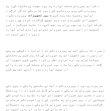
د شرابو جوړولو صنعت لپاره په یوه مهمه پرمختیا کې، یو
پیرودونکی پدې وروستیو کې زموږ فابریکې ته لاړ ترڅو د
تولید وضعیت معاینه کړي
د بیر تجهیزات
. پیرودونکي د
تجهیزاتو بشپړیدو سره ډیر خوښي څرګنده کړه، چې زموږ د
شرکت لپاره یو مهم پړاو په نښه کوي. دا مثبت غبرګون د لوړ
کیفیت او اغیزمنو بیر جوړولو حلونو وړاندې کولو لپاره
زموږ د ژمنې ثبوت دی.
زموږ د فابریکې لیدنې پیرودونکي ته د تولید د دقیقې پروسې
او زموږ د بیر تجهیزاتو په جوړولو کې کارول شوي پرمختللي
ټیکنالوژۍ په اړه لومړی نظر ورکړ. د بشپړ شوي تجهیزاتو
څخه د پیرودونکي رضایت د بیر جوړولو صنعت کې د غوره والي
او نوښت لپاره زموږ د ژمنې تصدیق کوي.
سربېره پردې، د پیرودونکو د لیدنې مثبتې پایلې د یوې بلې
نوې بیر جوړولو فابریکې د جوړولو لامل هم شوې ده. دا پرمختګ
زموږ د عصري بیر جوړولو تجهیزاتو لپاره مخ په زیاتیدونکې
غوښتنې او د بیر جوړولو په سکتور کې د پراخیدونکو فرصتونو
څرګندونه کوي. د نوي بیر جوړولو فابریکې زموږ په محصولاتو
او خدماتو کې د باور او باور ثبوت دی.