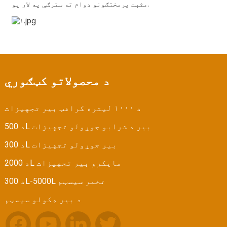
مثبت پرمختګونو دوام ته سترګې په لار یو.
د محصولاتو کټګوري
د ۱۰۰۰ لیتره کرافټ بیر تجهیزات
د 500L بیر د شرابو جوړولو تجهیزات
د 300L بیر جوړولو تجهیزات
د 2000L مایکرو بیر تجهیزات
د 300L-5000L تخمر سیسټم
د بیر ډکولو سیسټم