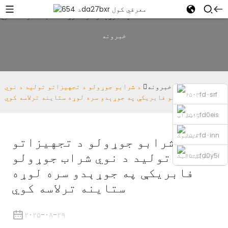
خبرونه
کور
خبرونه
د شرابو جوړولو د تجهیزاتو تولید د نوي
شراب جوړولو فابریکې په جوړېدو سره لوړه ستاینه ترلاسه کوي
واټس اپ
فیسبوک
د شرابو جوړولو د تجهیزاتو
تولید د نوي شراب جوړولو
برېښنالیک
فابریکې په جوړېدو سره لوړه
ولېږئ
تلیفون
ستاینه ترلاسه کوي
۲۰۲۵-۰۸-۲۹