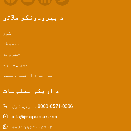
د پیرودونکو ملاتړ
کور
محصولات
خبرونه
زموږ په اړه
موږ سره اړیکه ونیسئ
د اړیکو معلومات
د 0086-8571-8800 معرفي کول
info@jnsupermax.com
+۸۶۱۵۹۶۴۰۰۵۹۰۴