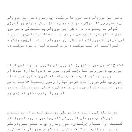
د شرابو جوړولو دغه نوې فابریکه، چې زموږ د شرابو جوړولو
په عصري ټیکنالوژۍ سمبال ده، په بازار کې د پام وړ اغیزې
کولو ته چمتو ده. دا د شرابو جوړولو په صنعت کې د یو نوي
فصل استازیتوب کوي، چې د ودې او پرمختګ وړتیا ښیي. زموږ د
لوړ کیفیت تجهیزاتو او د شرابو جوړولو د بنسټ ایښودونکو د
لیوالتیا او لید ترکیب د بریالیتوب لپاره یوه ترکیب دی.
لکه څنګه چې موږ د تجهیزاتو بریالي بشپړیدو او د نوي شراب
جوړونې د جوړولو لمانځنه کوو، موږ ته د دوامداره نوښت او
د پیرودونکو رضایت اهمیت یادونه کیږي. د لوړ پوړ شراب
جوړونې حلونو وړاندې کولو لپاره زموږ ژمنتیا ثابته پاتې
ده، او موږ د شراب جوړونې صنعت کې د خپلو پیرودونکو د ودې
او بریالیتوب ملاتړ ته ژمن یو.
په پایله کې، زموږ د فابریکې وروستۍ لیدنه او وروسته د
نوي شراب جوړونې فابریکې تاسیس زموږ د بیر تجهیزاتو
کیفیت او اعتبار څرګندوي. موږ ویاړو چې د خپلو پیرودونکو
باور او رضایت مو ترلاسه کړی او د شراب جوړونې صنعت کې د