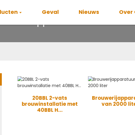
ducten
Geval
Nieuws
Over
crobierapparatuur van 2000 li
20BBL 2-vats
Brouwerijappar
brouwinstallatie met
van 2000 lit
40BBL H...