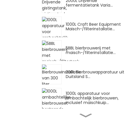
2000L Drijvende
fermentatietank Varia...
1000L Craft Beer Equipment
Maisch-/filterinstallatie...
5BBL bierbrouwerij met
maisch-/filterinstallatie...
300L Bierbrouwapparatuur uit
Duitsland S...
1000L apparatuur voor
ambachtelijk bierbrouwen,
inclusief maischkuip...
20BBL 2-vats brouwinstallatie
met 40BBL H...