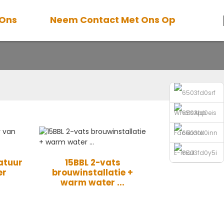
 Ons
Neem Contact Met Ons Op
ter
WhatsApp
Facebook
E-mail
atuur
15BBL 2-vats
er
brouwinstallatie +
verzenden
Telefoon
warm water ...