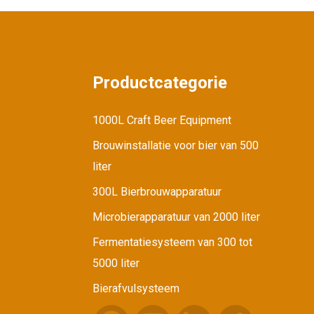
Brouwerijapparatuur voor een
brewpub van 2500 liter
Productcategorie
1000L dubbelwandige conische
fermentatietank
1000L Craft Beer Equipment
Brouwinstallatie voor bier van 500
Halfautomatische flessenafvul
en sluitmachine...
liter
300L Bierbrouwapparatuur
Microbierapparatuur van 2000 liter
Fermentatiesysteem van 300 tot
5000 liter
Bierafvulsysteem