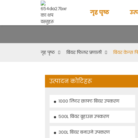
गृह पृष्ठ
उत्
गृह पृष्ठ
बियर फिलर प्रणाली
बियर केग्स 
उत्पादन कोटिहरू
१००० लिटर क्राफ्ट बियर उपकरण
५००L बियर ब्रुहाउस उपकरण
३००L बियर बनाउने उपकरण