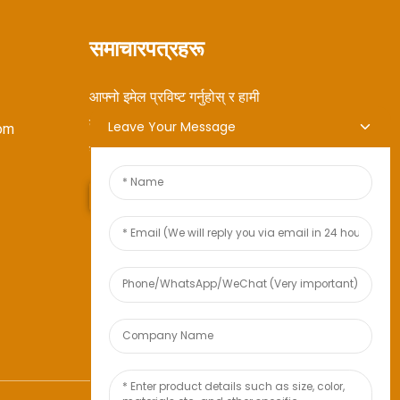
समाचारपत्रहरू
आफ्नो इमेल प्रविष्ट गर्नुहोस् र हामी
तपाईंलाई नवीनतम जानकारी
Leave Your Message
om
योजनाहरू पठाउनेछौं।
सोधपुछ पठाउनुहोस्