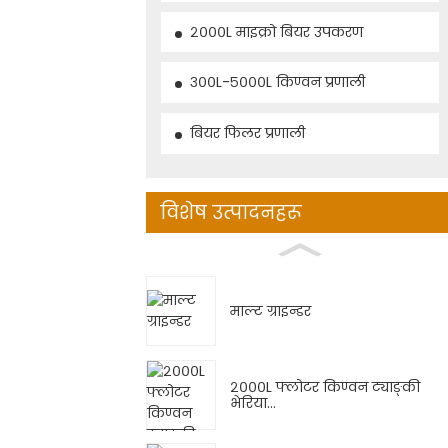
२०००L माइक्रो बियर उपकरण
३००L-५०००L किण्वन प्रणाली
बियर फिलर प्रणाली
विशेष उत्पादनहरू
माल्ट ग्राइन्डर
२०००L फ्लोटर किण्वन ट्याङ्की
भेरिया...