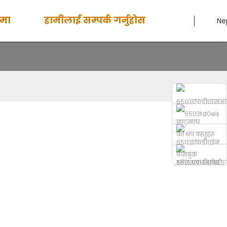
ेमा
हामीलाई सम्पर्क गर्नुहोस
Ne
व्हाट्सएप
फेसबुक
इमेल पठाउनुहोस्
फोन