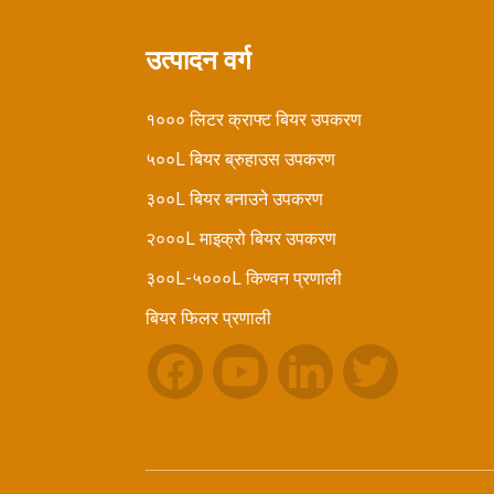
उत्पादन वर्ग
१००० लिटर डबल भित्ता कोनिकल
फर्मेन्टर
१००० लिटर क्राफ्ट बियर उपकरण
५००L बियर ब्रुहाउस उपकरण
अर्ध-स्वचालित बोतल फिलर र क्याप
मा...
३००L बियर बनाउने उपकरण
२०००L माइक्रो बियर उपकरण
३००L-५०००L किण्वन प्रणाली
बियर फिलर प्रणाली