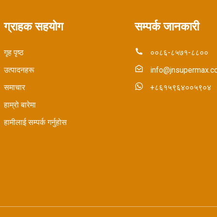
ग्राहक सहयोग
सम्पर्क जानकारी
गृह पृष्ठ
००८६-८५७१-८८००
उत्पादनहरू
info@jnsupermax.c
र
समाचार
+८६१५९६४००५९०४
हाम्रो बारेमा
हामीलाई सम्पर्क गर्नुहोस