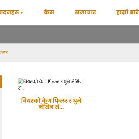
पादनहरू
केस
समाचार
हाम्रो बार
बियर केग्स फिलर
फिलर
बियरको केग फिलर र धुने
मेसिन से...