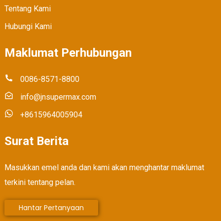
Tentang Kami
Hubungi Kami
Maklumat Perhubungan
0086-8571-8800
info@jnsupermax.com
+8615964005904
Surat Berita
Masukkan emel anda dan kami akan menghantar maklumat
terkini tentang pelan.
Hantar Pertanyaan