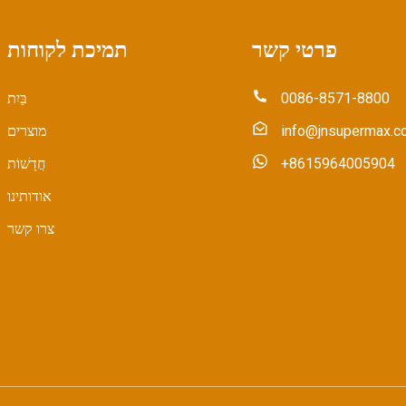
פרטי קשר
תמיכת לקוחות
0086-8571-8800
בַּיִת
info@jnsupermax.c
מוצרים
‎+8615964005904
חֲדָשׁוֹת
אודותינו
צרו קשר