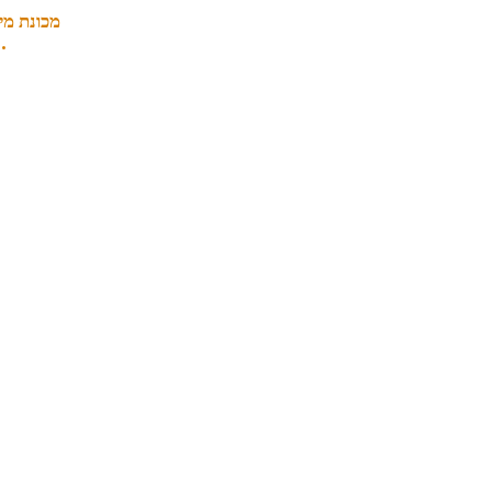
מכונת מי
חצי או