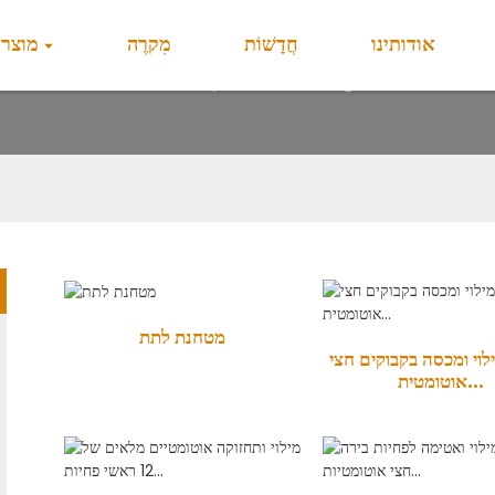
אודותינו
חֲדָשׁוֹת
מִקרֶה
מוצרי
מערכת מילוי בירה
מטחנת לתת
לוי ומכסה בקבוקים חצי
אוטומטית...