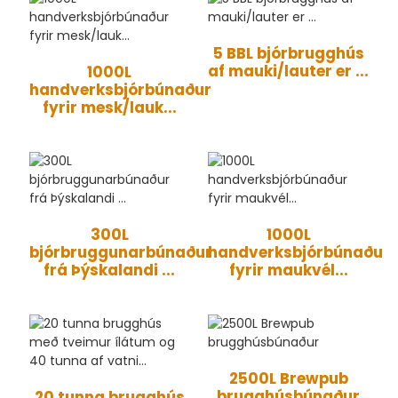
5 BBL bjórbrugghús
af mauki/lauter er ...
1000L
handverksbjórbúnaður
fyrir mesk/lauk...
300L
1000L
bjórbruggunarbúnaður
handverksbjórbúnaður
frá Þýskalandi ...
fyrir maukvél...
2500L Brewpub
brugghúsbúnaður
20 tunna brugghús