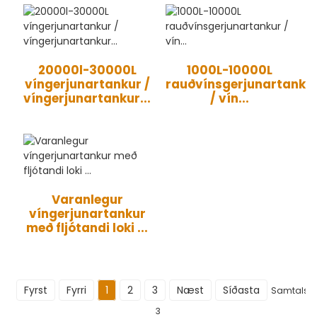
20000l-30000L
1000L-10000L
víngerjunartankur /
rauðvínsgerjunartanku
víngerjunartankur...
/ vín...
Varanlegur
víngerjunartankur
með fljótandi loki ...
Fyrst
Fyrri
1
2
3
Næst
Síðasta
Samtals
3