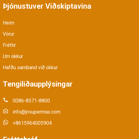
Þjónustuver Viðskiptavina
Heim
Vörur
Fréttir
Um okkur
Hafðu samband við okkur
Tengiliðaupplýsingar
0086-8571-8800
info@jnsupermax.com
+8615964005904