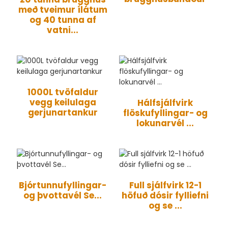
með tveimur ílátum
og 40 tunna af
vatni...
1000L tvöfaldur
vegg keilulaga
Hálfsjálfvirk
gerjunartankur
flöskufyllingar- og
lokunarvél ...
Bjórtunnufyllingar-
Full sjálfvirk 12-1
og þvottavél Se...
höfuð dósir fylliefni
og se ...