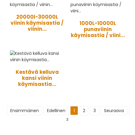
20000l-30000L
viinin käymisastia /
1000L-10000L
viinin...
punaviinin
käymisastia / viini...
Kestävä kelluva
kansi viinin
käymisastia...
Ensimmäinen
Edellinen
1
2
3
Seuraava
K
3