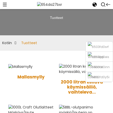
Tuotteet
Kotiin
Tuotteet
WhatsApp
Facebook
Mallasmylly
Lähetä
2000 litran kelluva
käymissäiliö,
sähköpostia
Puhelin
vaihteleva...