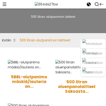
500 litran olutpanimon laitteet
Kotiin
500 litran olutpanimon laitteet
WhatsApp
Facebook
Lähetä
5BBL-olutpanimo
mäskiä/lauteria
500 litran
sähköpostia
Puhelin
on...
oluenpanolaitteet
Saksasta...