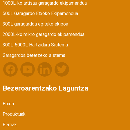
1000L-ko artisau garagardo ekipamendua
500L Garagardo Etxeko Ekipamendua
300L garagardoa egiteko ekipoa
2000L-ko mikro garagardo ekipamendua
300L-5000L Hartzidura Sistema
Garagardoa betetzeko sistema
Bezeroarentzako Laguntza
Etxea
Produktuak
Berriak