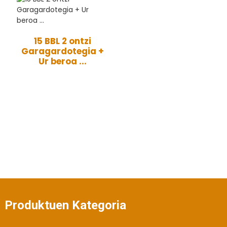
15 BBL 2 ontzi
Garagardotegia +
Ur beroa ...
Produktuen Kategoria