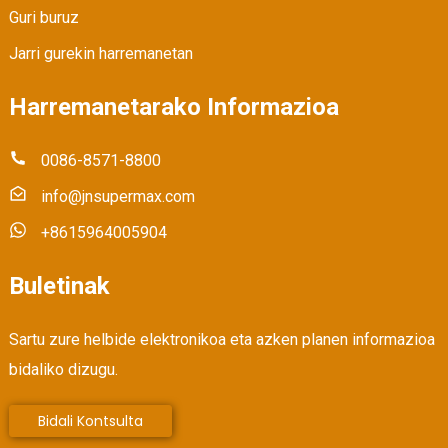
Guri buruz
Jarri gurekin harremanetan
Harremanetarako Informazioa
0086-8571-8800
info@jnsupermax.com
+8615964005904
Buletinak
Sartu zure helbide elektronikoa eta azken planen informazioa
bidaliko dizugu.
Bidali Kontsulta