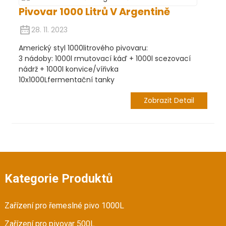
Pivovar 1000 Litrů V Argentině
28. 11. 2023
Americký styl 1000litrového pivovaru:
3 nádoby: 1000l rmutovací káď + 1000l scezovací
nádrž + 1000l konvice/vířivka
10x1000Lfermentační tanky
Zobrazit Detail
Kategorie Produktů
Zařízení pro řemeslné pivo 1000L
Zařízení pro pivovar 500L