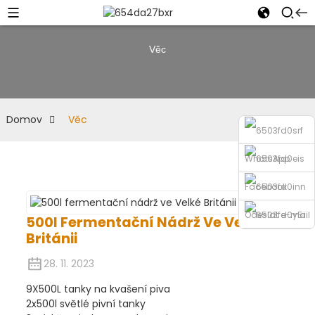
Věc
Domov
Věc
WhatsApp
Facebook
Odeslat e-mail
500l Fermentační Nádrž Ve Velké
Británii
Telefon
28. 11. 2023
9X500L tanky na kvašení piva
2x500l světlé pivní tanky