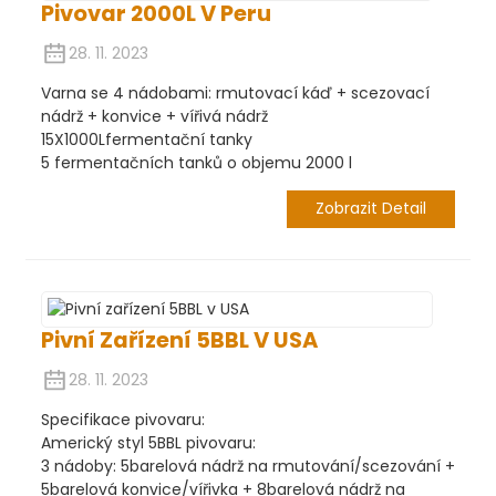
Pivovar 2000L V Peru
28. 11. 2023
Varna se 4 nádobami: rmutovací káď + scezovací
nádrž + konvice + vířivá nádrž
15X1000Lfermentační tanky
5 fermentačních tanků o objemu 2000 l
Zobrazit Detail
Pivní Zařízení 5BBL V USA
28. 11. 2023
Specifikace pivovaru:
Americký styl 5BBL pivovaru:
3 nádoby: 5barelová nádrž na rmutování/scezování +
5barelová konvice/vířivka + 8barelová nádrž na