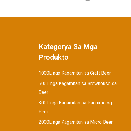
20BBL 2 ka barko nga
Brewhouse nga adunay 40BBL
H...
2500L nga Kagamitan sa
Brewery sa Brewery
Kategorya Sa Mga
1000L nga doble nga bungbong
Produkto
nga conical Fermenter
1000L nga Kagamitan sa Craft Beer
Semi-auto nga pagpuno sa
botelya ug capper ma ...
500L nga Kagamitan sa Brewhouse sa
Beer
300L nga Kagamitan sa Paghimo og
Beer
2000L nga Kagamitan sa Micro Beer