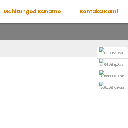
Mahitungod Kanamo
Kontaka Kami
r
whatsapp
Facebook
Ipadala ang
Email
Telepono