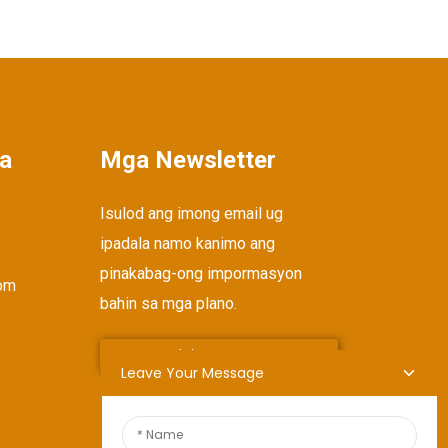
a
Mga Newsletter
Isulod ang imong email ug
ipadala namo kanimo ang
pinakabag-ong impormasyon
om
bahin sa mga plano.
Pagpadala Og Pangutana
Leave Your Message