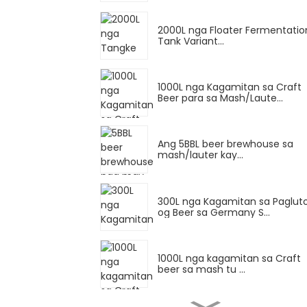
2000L nga Floater Fermentatio
Tank Variant...
1000L nga Kagamitan sa Craft
Beer para sa Mash/Laute...
Ang 5BBL beer brewhouse sa
mash/lauter kay...
300L nga Kagamitan sa Paglut
og Beer sa Germany S...
1000L nga kagamitan sa Craft
beer sa mash tu ...