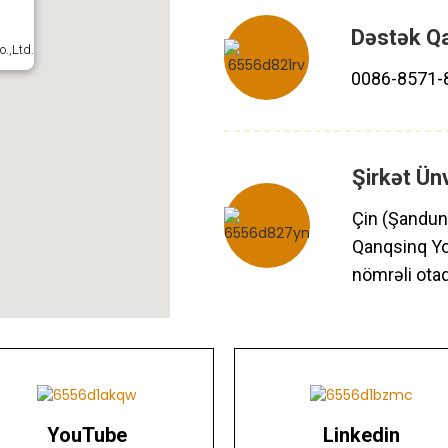
Dəstək Qa
0086-8571-
Şirkət Ün
Çin (Şandun)
Qanqsinq Yo
nömrəli otaq
YouTube
Linkedin