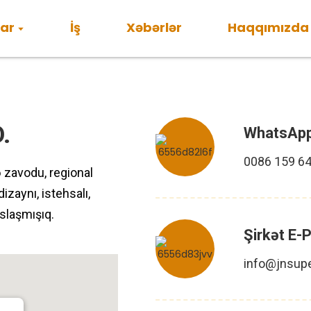
lar
İş
Xəbərlər
Haqqımızda
.
WhatsAp
0086 159 6
ə zavodu, regional
zaynı, istehsalı,
slaşmışıq.
Şirkət E-
info@jnsup