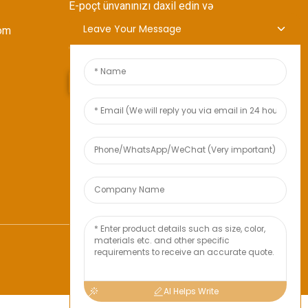
E-poçt ünvanınızı daxil edin və
sizə ən son plan məlumatlarını
Leave Your Message
om
göndərəcəyik.
Sorğu Göndərin
AI Helps Write