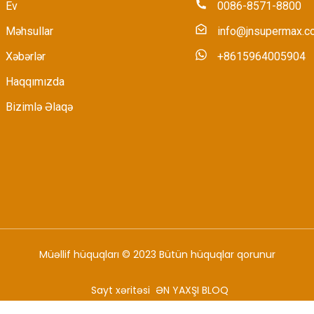
Ev
0086-8571-8800
Məhsullar
info@jnsupermax.c
Xəbərlər
+8615964005904
Haqqımızda
Bizimlə Əlaqə
Müəllif hüquqları © 2023 Bütün hüquqlar qorunur
Sayt xəritəsi
ƏN YAXŞI BLOQ