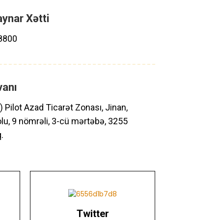
ynar Xətti
8800
vanı
 Pilot Azad Ticarət Zonası, Jinan,
lu, 9 nömrəli, 3-cü mərtəbə, 3255
.
Twitter