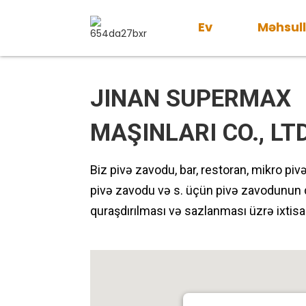
Ev
Məhsul
JINAN SUPERMAX
MAŞINLARI CO., LTD
Biz pivə zavodu, bar, restoran, mikro piv
pivə zavodu və s. üçün pivə zavodunun di
quraşdırılması və sazlanması üzrə ixtisa