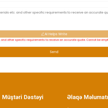
AI Helps Write
tc. and other specific requirements to receive an accurate quote. Cannot be emp
Send
Müştəri Dəstəyi
Əlaqə Məlumat