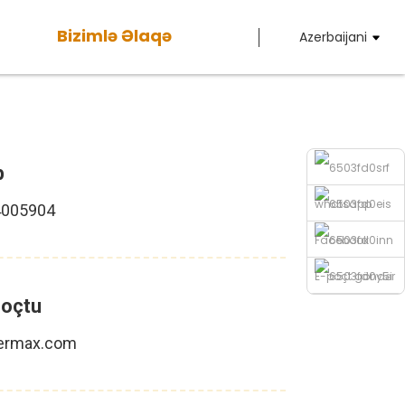
Bizimlə Əlaqə
Azerbaijani
p
whatsapp
4005904
Facebook
E-poçt göndər
Poçtu
Telefon
ermax.com