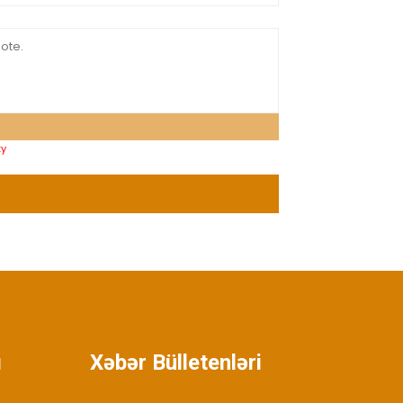
ty
ı
Xəbər Bülletenləri